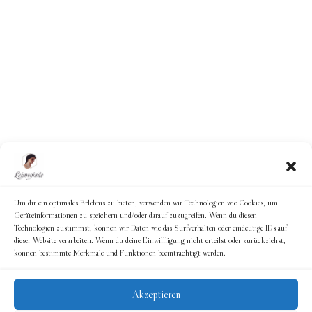
Um dir ein optimales Erlebnis zu bieten, verwenden wir Technologien wie Cookies, um
Geräteinformationen zu speichern und/oder darauf zuzugreifen. Wenn du diesen
Technologien zustimmst, können wir Daten wie das Surfverhalten oder eindeutige IDs auf
dieser Website verarbeiten. Wenn du deine Einwillligung nicht erteilst oder zurückziehst,
können bestimmte Merkmale und Funktionen beeinträchtigt werden.
Akzeptieren
© 2026
Leimoniade