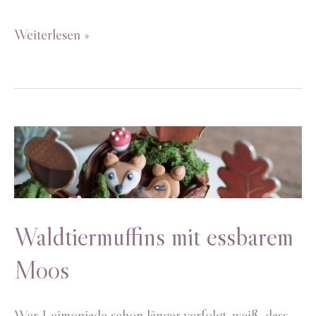
Herbstdeko
Weiterlesen »
Hirsch
Waldtiermuffins mit essbarem
Moos
Wer Leimoniade schon länger verfolgt, weiß, dass