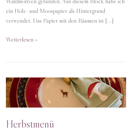
Waldmotiven gefunden. Aus diesem Block habe ich
ein Holz- und Moospapier als Hintergrund
verwendet. Das Papier mit den Bäumen ist […]
Einladung
Weiterlesen »
Herbstmenü
Herbstmenü