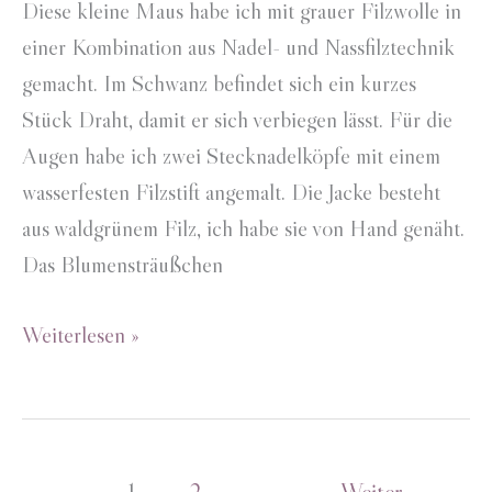
Diese kleine Maus habe ich mit grauer Filzwolle in
einer Kombination aus Nadel- und Nassfilztechnik
gemacht. Im Schwanz befindet sich ein kurzes
Stück Draht, damit er sich verbiegen lässt. Für die
Augen habe ich zwei Stecknadelköpfe mit einem
wasserfesten Filzstift angemalt. Die Jacke besteht
aus waldgrünem Filz, ich habe sie von Hand genäht.
Das Blumensträußchen
Filzmaus
Weiterlesen »
mit
grüner
Jacke
1
2
Weiter
→