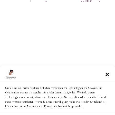
Um dir ein optimales Erlebnis zu bieten, verwenden wir Technologien wie Cookies, um
Geräteinformationen zu speichern und/oder darauf zuzugreifen. Wenn du diesen
Technologien zustimmst, können wir Daten wie das Surfverhalten oder eindeutige IDs auf
dieser Website verarbeiten. Wenn du deine Einwillligung nicht erteilst oder zurückziehst,
können bestimmte Merkmale und Funktionen beeinträchtigt werden.