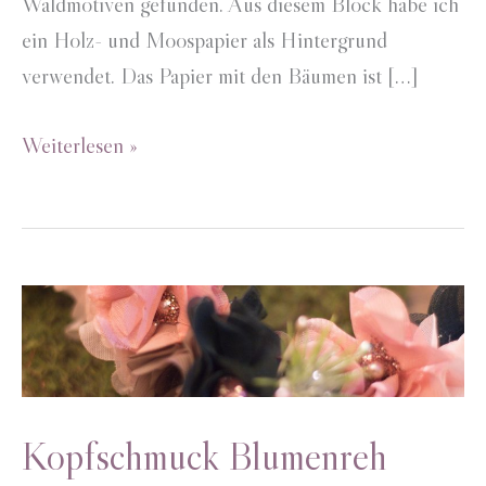
Waldmotiven gefunden. Aus diesem Block habe ich
ein Holz- und Moospapier als Hintergrund
verwendet. Das Papier mit den Bäumen ist […]
Einladung
Weiterlesen »
Herbstmenü
Kopfschmuck Blumenreh