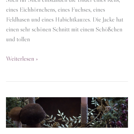
eines Eichhörnchens, eines Fuchses, eines
Feldhasen und eines Habichtkauzes. Die Jacke hat
einen sehr schönen Schnitt mit einem Schößchen
und tollen
Strickjacke
Weiterlesen »
mit
gestickten
Waldtieren