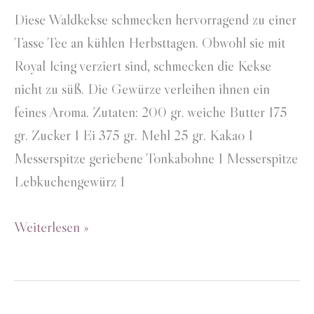
Diese Waldkekse schmecken hervorragend zu einer
Tasse Tee an kühlen Herbsttagen. Obwohl sie mit
Royal Icing verziert sind, schmecken die Kekse
nicht zu süß. Die Gewürze verleihen ihnen ein
feines Aroma. Zutaten: 200 gr. weiche Butter 175
gr. Zucker 1 Ei 375 gr. Mehl 25 gr. Kakao 1
Messerspitze geriebene Tonkabohne 1 Messerspitze
Lebkuchengewürz 1
Waldkekse
Weiterlesen »