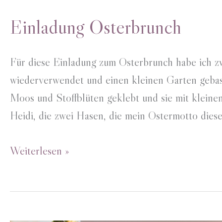
Einladung Osterbrunch
Für diese Einladung zum Osterbrunch habe ich z
wiederverwendet und einen kleinen Garten gebast
Moos und Stoffblüten geklebt und sie mit kleine
Heidi, die zwei Hasen, die mein Ostermotto dieses
Einladung
Weiterlesen »
Osterbrunch