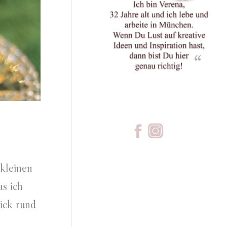
 kleinen
as ich
äck rund