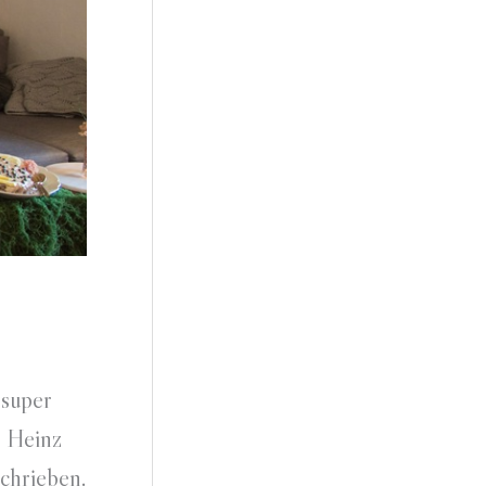
 super
n Heinz
schrieben.