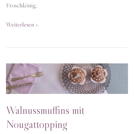
Froschkönig,
Märchen-
Weiterlesen »
Adventskranz
Walnussmuffins mit
Nougattopping