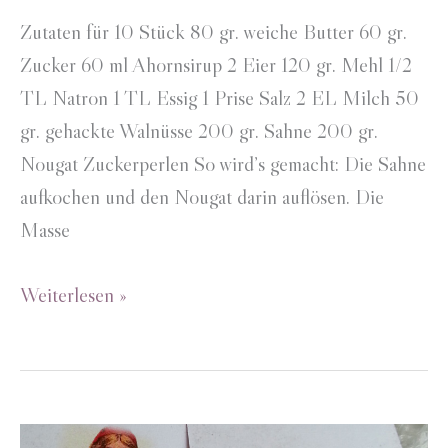
Zutaten für 10 Stück 80 gr. weiche Butter 60 gr.
Zucker 60 ml Ahornsirup 2 Eier 120 gr. Mehl 1/2
TL Natron 1 TL Essig 1 Prise Salz 2 EL Milch 50
gr. gehackte Walnüsse 200 gr. Sahne 200 gr.
Nougat Zuckerperlen So wird’s gemacht: Die Sahne
aufkochen und den Nougat darin auflösen. Die
Masse
Walnussmuffins
Weiterlesen »
mit
Nougattopping