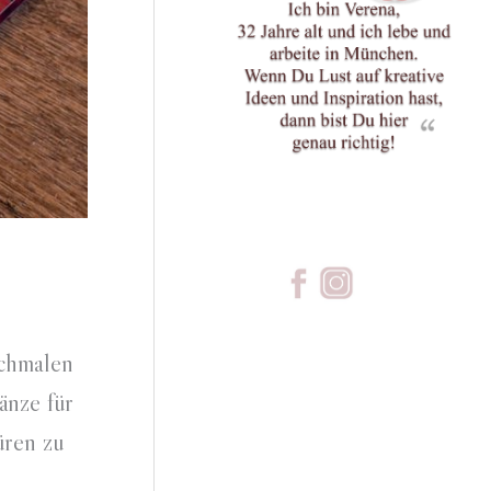
schmalen
änze für
üren zu