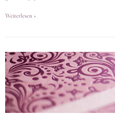
Einladungskarte
Weiterlesen »
Weihnachtstür