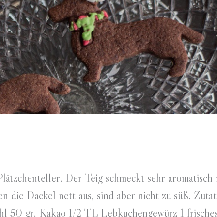
Plätzchenteller. Der Teig schmeckt sehr aromatisch
die Dackel nett aus, sind aber nicht zu süß. Zuta
ehl 50 gr. Kakao 1/2 TL Lebkuchengewürz 1 frische