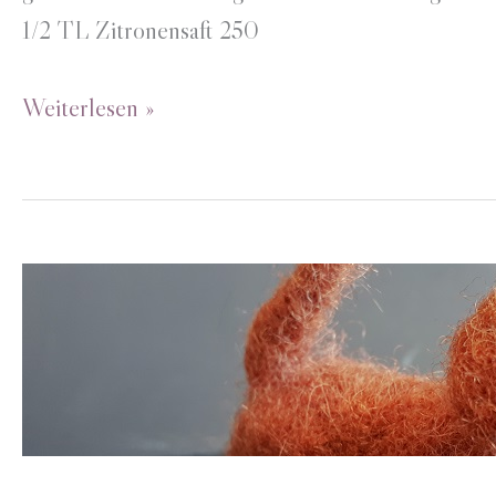
1/2 TL Zitronensaft 250
Weihnachtsdackel
Weiterlesen »