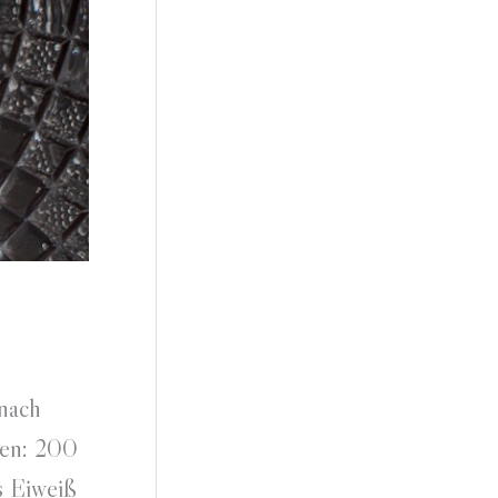
 nach
ten: 200
s Eiweiß