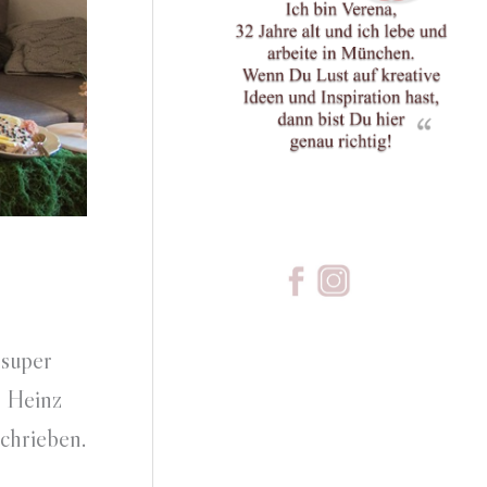
 super
n Heinz
schrieben.