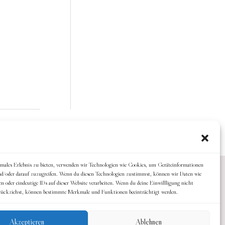
imales Erlebnis zu bieten, verwenden wir Technologien wie Cookies, um Geräteinformationen
nd/oder darauf zuzugreifen. Wenn du diesen Technologien zustimmst, können wir Daten wie
en oder eindeutige IDs auf dieser Website verarbeiten. Wenn du deine Einwillligung nicht
zurückziehst, können bestimmte Merkmale und Funktionen beeinträchtigt werden.
Akzeptieren
Ablehnen