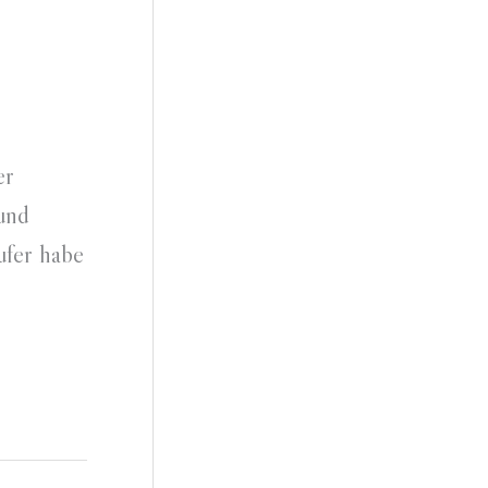
er
 und
ufer habe