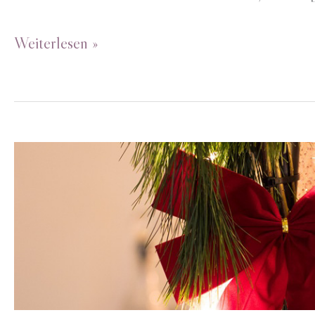
Osterbrunch
Weiterlesen »