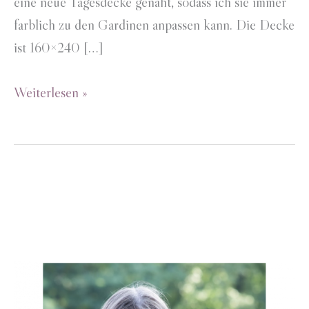
eine neue Tagesdecke genäht, sodass ich sie immer
farblich zu den Gardinen anpassen kann. Die Decke
ist 160×240 […]
Tagesdecke
Weiterlesen »